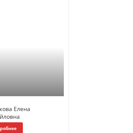
ова Елена
йловна
робнее