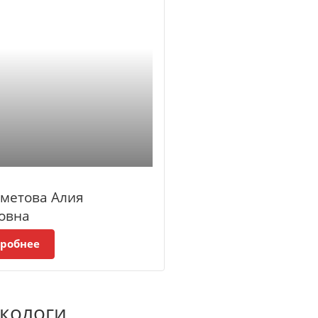
хметова Алия
овна
робнее
кологи