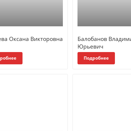
ева Оксана Викторовна
Балобанов Владим
Юрьевич
робнее
Подробнее