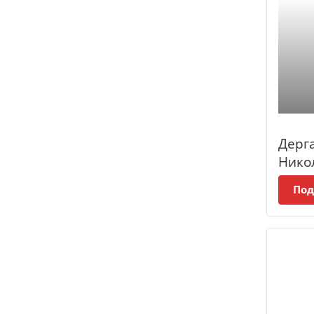
Дерг
Нико
Под