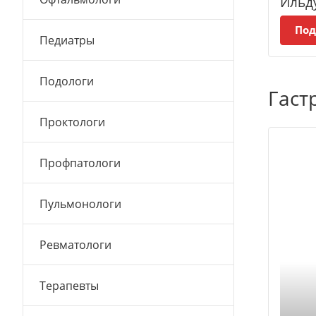
Ильд
Под
Педиатры
Подологи
Гаст
Проктологи
Профпатологи
Пульмонологи
Ревматологи
Терапевты