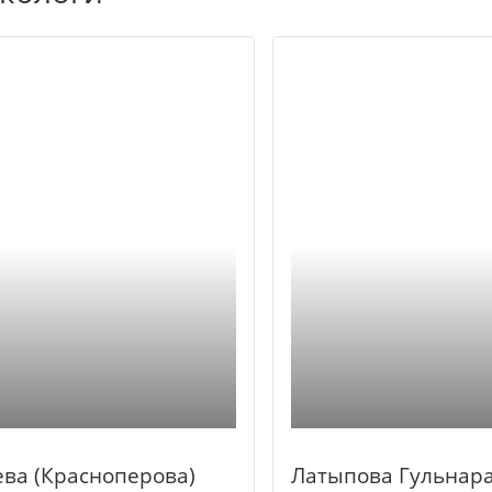
ева (Красноперова)
Латыпова Гульнар