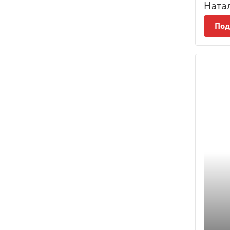
Ната
Под