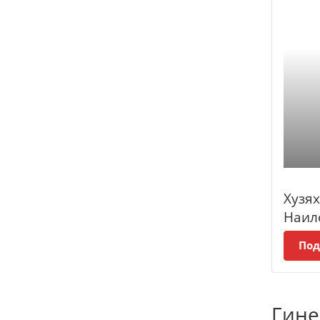
Хузя
Наил
Под
Гине