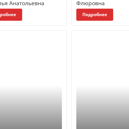
лья Анатольевна
Флюровна
робнее
Подробнее