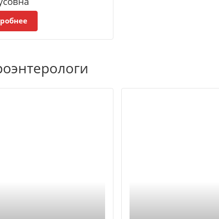
усовна
робнее
роэнтерологи