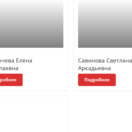
ачева Елена
Савинова Светлан
лаевна
Аркадьевна
робнее
Подробнее