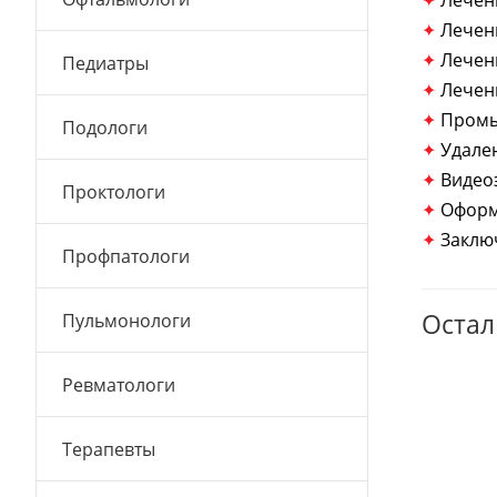
✦
Лечен
✦
Лечен
✦
Лечен
Педиатры
✦
Лечен
✦
Промы
Подологи
✦
Удале
✦
Видеоэ
Проктологи
✦
Оформ
✦
Заклю
Профпатологи
Остал
Пульмонологи
Ревматологи
Терапевты