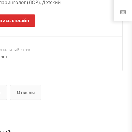
аринголог (ЛОР), Детский
пись онлайн
ональный стаж
 лет
и
Отзывы