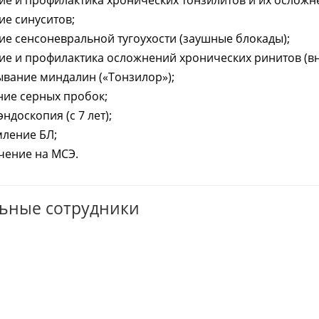
ие и профилактика хронических тонзилитов и их осложн
ие синуситов;
ие сенсоневральной тугоухости (заушные блокады);
ие и профилактика осложнений хронических ринитов (в
вание миндалин («Тонзилор»);
ние серных пробок;
ндоскопия (с 7 лет);
ление БЛ;
чение на МСЭ.
ьные сотрудники