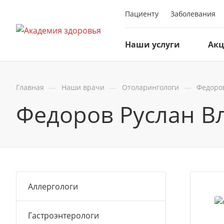
Пациенту
Заболевания
Наши услуги
Ак
—
—
—
Главная
Наши врачи
Отоларингологи
Федоро
Федоров Руслан В
Аллергологи
Гастроэнтерологи